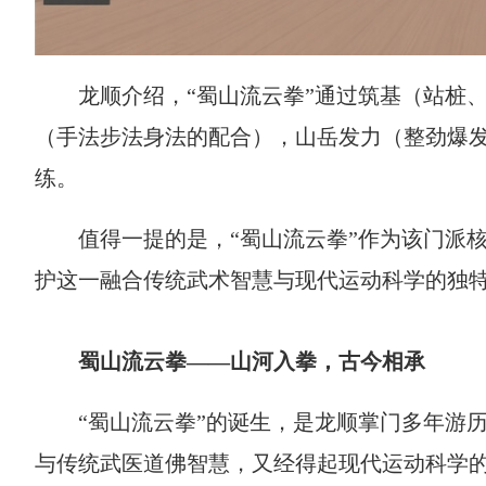
龙顺介绍，“蜀山流云拳”通过筑基（站桩
（手法步法身法的配合），山岳发力（整劲爆发
练。
值得一提的是，“蜀山流云拳”作为该门派
护这一融合传统武术智慧与现代运动科学的独
蜀山流云拳——山河入拳，古今相承
“蜀山流云拳”的诞生，是龙顺掌门多年游
与传统武医道佛智慧，又经得起现代运动科学