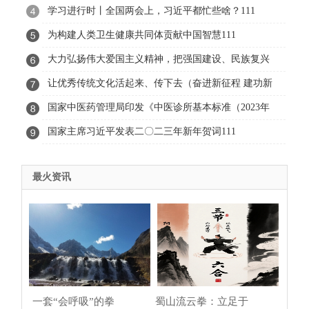
学习进行时丨全国两会上，习近平都忙些啥？111
为构建人类卫生健康共同体贡献中国智慧111
大力弘扬伟大爱国主义精神，把强国建设、民族复兴
伟业不断推向前进111
让优秀传统文化活起来、传下去（奋进新征程 建功新
时代·伟大变革）111
国家中医药管理局印发《中医诊所基本标准（2023年
版）》111
国家主席习近平发表二〇二三年新年贺词111
最火资讯
一套“会呼吸”的拳
蜀山流云拳：立足于