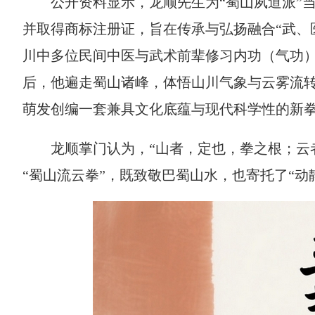
公开资料显示，
龙顺
先生为“蜀山夙道派”
并取得商标注册证，旨在传承与弘扬融合“武、
川中多位民间中医与武术前辈修习内功（气功
后，他遍走蜀山诸峰，体悟山川气象与云雾流
萌发创编一套兼具文化底蕴与现代科学性的新
龙顺掌门认为，“山者，定也，拳之根；云
“蜀山流云拳”，既致敬巴蜀山水，也寄托了“动