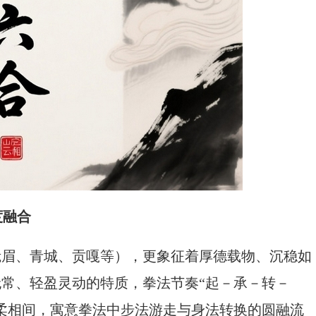
度融合
峨眉、青城、贡嘎等），更象征着厚德载物、沉稳如
无常、轻盈灵动的特质，拳法节奏“起－承－转－
刚柔相间，寓意拳法中步法游走与身法转换的圆融流