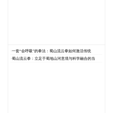
法：蜀山流云拳如何
蜀地山河意境与科学
激活传统武术？
融合的当代新拳种
·
一套“会呼吸”的拳法：蜀山流云拳如何激活传统
·
蜀山流云拳：立足于蜀地山河意境与科学融合的当