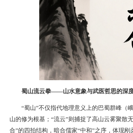
蜀山流云拳——山水意象与武医哲思的深
“蜀山”不仅指代地理意义上的巴蜀群峰（
山的修为根基；“流云”则捕捉了高山云雾聚散
合”的四拍结构，暗合儒家“中和”之序，体现