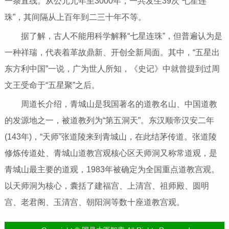
一条直线。从公元元年至3000年，一共发生39次“七星连
珠”，其间隔从上百年到二三十年不等。
据了解，古人不能用科学解释“七星连珠”，但普遍认为是
一种祥瑞，代表着革故鼎新、开创全新局面。其中，“五星出
东方利中国”一说，广为世人所知，《史记》中就曾提到过周
文王受命于“五星聚”之后。
周道长介绍，青城山是我国著名的道教名山、中国道教
的发源地之一，被道教列为“第五洞天”。东汉顺帝汉安二年
(143年)，“天师”张道陵来到青城山，在此结茅传道。张道陵
修炼传道处、青城山道教宫观核心区天师洞又称常道观，是
青城山最主要的道观，1983年被确定为全国重点道教宫观。
以天师洞为核心，囊括了建福宫、上清宫、祖师殿、圆明
宫、老君阁、玉清宫、朝阳洞等数十座道教宫观。