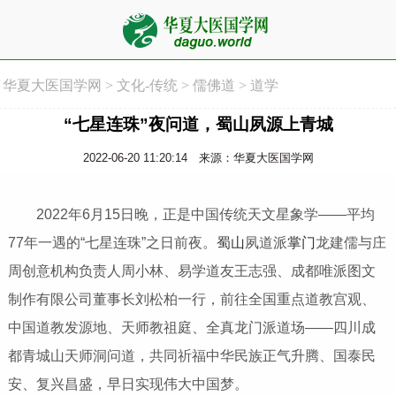
华夏大医国学网
>
文化-传统
>
儒佛道
>
道学
“七星连珠”夜问道，蜀山夙源上青城
2022-06-20 11:20:14
来源：华夏大医国学网
2022年6月15日晚，正是中国传统天文星象学——平均
77年一遇的“七星连珠”之日前夜。
蜀山
夙道派
掌门
龙建儒与庄
周创意机构负责人周小林、易学道友王志强、成都唯派图文
制作有限公司董事长刘松柏一行，前往全国重点道教宫观、
中国道教发源地、天师教祖庭、全真龙门派道场——四川成
都青城山天师洞问道，共同祈福中华民族正气升腾、国泰民
安、复兴昌盛，早日实现伟大中国梦。