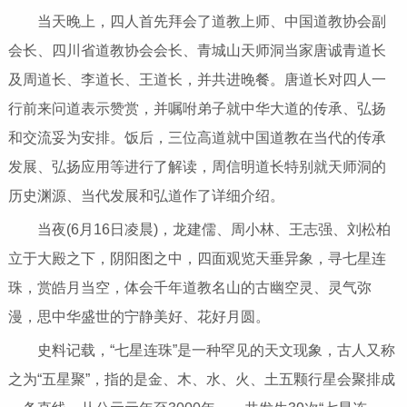
当天晚上，四人首先拜会了道教上师、中国道教协会副
会长、四川省道教协会会长、青城山天师洞当家唐诚青道长
及周道长、李道长、王道长，并共进晚餐。唐道长对四人一
行前来问道表示赞赏，并嘱咐弟子就中华大道的传承、弘扬
和交流妥为安排。饭后，三位高道就中国道教在当代的传承
发展、弘扬应用等进行了解读，周信明道长特别就天师洞的
历史渊源、当代发展和弘道作了详细介绍。
当夜(6月16日凌晨)，龙建儒、周小林、王志强、刘松柏
立于大殿之下，阴阳图之中，四面观览天垂异象，寻七星连
珠，赏皓月当空，体会千年道教名山的古幽空灵、灵气弥
漫，思中华盛世的宁静美好、花好月圆。
史料记载，“七星连珠”是一种罕见的天文现象，古人又称
之为“五星聚”，指的是金、木、水、火、土五颗行星会聚排成