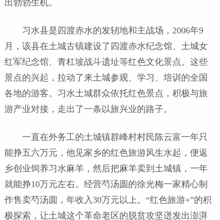
出勃勃生机。
习水县是四渡赤水的发轫地和主战场，2006年9
月，该县在土城古镇建设了四渡赤水纪念馆、土城女
红军纪念馆、青杠坡战斗遗址等红色文化景点。这些
景点的兴起，拉动了来土城参观、学习、培训的全国
各地的游客。习水土城群众依托红色景点，积极与旅
游产业对接，走出了一条以旅兴业的路子。
一直在外务工的土城镇群峰村村民陈云富一年只
能挣五六万元，他见家乡的红色旅游风生水起，便返
乡创业饲养习水麻羊，然后把麻羊卖到土城镇，一年
就能挣10万元左右。经营芍汤圆的徐光梅一家精心制
作售卖芍汤圆，年收入30万元以上。“红色旅游+”的积
极探索，让土城这个革命老区的脱贫攻坚迸发出澎湃